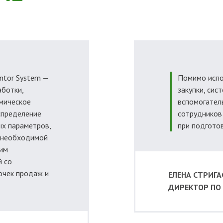
ntor System —
Помимо испо
аботки,
закупки, сис
мическое
вспомогател
спределение
сотрудников
ых параметров,
при подготов
, необходимой
ким
й со
очек продаж и
ЕЛЕНА СТРИГА
ДИРЕКТОР ПО