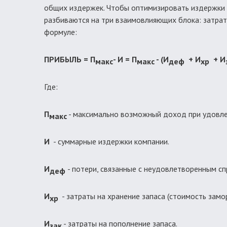
общих издержек. Чтобы оптимизировать издержки 
разбиваются на три взаимовлияющих блока: затраты
формуле:
ПРИБЫЛЬ = П
- И = П
- (И
+ И
+ И
макс
макс
деф
хр
Где:
П
- максимально возможный доход при удовле
макс
И
- суммарные издержки компании.
И
- потери, связанные с неудовлетворенным с
деф
И
- затраты на хранение запаса (стоимость замо
хр
И
- затраты на пополнение запаса.
зак