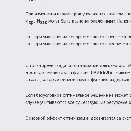
При изменении параметров управления запасом - п
И
,
И
могут быть разнонаправленными. Напри
хр
зак
при уменьшении товарного запаса с неизменно
при уменьшении товарного запаса и увеличен
С точки зрения задачи оптимизации для каждого S
достигает минимума, а функция
ПРИБЫЛЬ
- максим
заказа), которые минимизируют функцию издержек
Если безусловное оптимальное решение не может б
случае учитываются все существующие ресурсные о
Основной эффект оптимизации достигается за счет