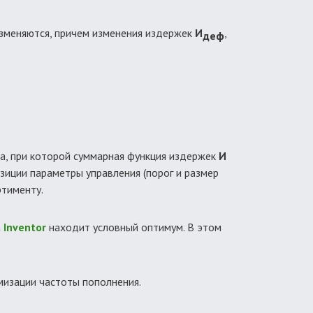
изменяются, причем изменения издержек
И
,
деф
за, при которой суммарная функция издержек
И
зиции параметры управления (порог и размер
ртименту.
а
Inventor
находит условный оптимум. В этом
мизации частоты пополнения.