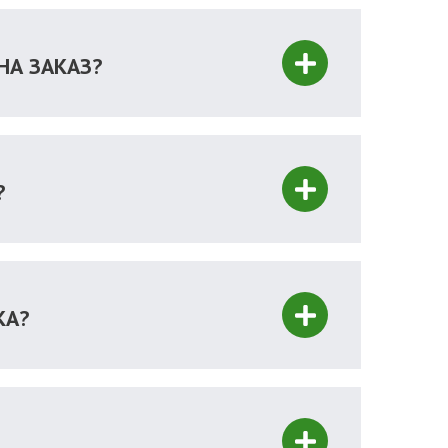
НА ЗАКАЗ?
?
КА?