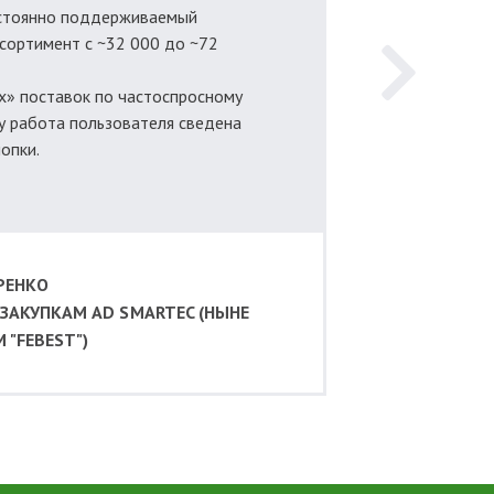
стоянно поддерживаемый
ссортимент с ~32 000 до ~72
х» поставок по частоспросному
у работа пользователя сведена
опки.
РЕНКО
ЗАКУПКАМ AD SMARTEC (НЫНЕ
 "FEBEST")