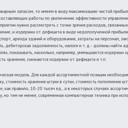
варным запасом, то имеем в виду максимизацию чистой прибыли
 составляющих работы по увеличению эффективности управлени
приятии нужно рассмотреть с точки зрения расходов, связанных
лнение, и издержки от дефицита в виде недополученной прибыли
спорт, аренда зданий и оборудования, затраты на персонал, за
, дебиторская задолженность, налоги и т. д. - должны найти 
ях, показывать, насколько, например, уменьшаются издержки о
сть хранения, снижаются издержки от дефицита и т.п.
ческая модель. Для каждой ассортиментной позиции необходи
у, стоимость хранения штуки в сутки, стоимость пополнения шт
, как правило, 10-20 тысяч ед., а в некоторых случаях ассорт
дачу, но тем не менее, современная компьютерная техника при и