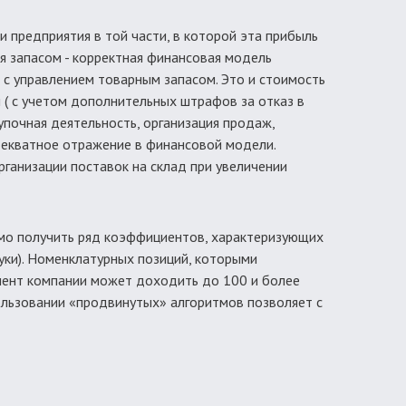
 предприятия в той части, в которой эта прибыль
я запасом - корректная финансовая модель
 с управлением товарным запасом. Это и стоимость
 ( с учетом дополнительных штрафов за отказ в
купочная деятельность, организация продаж,
адекватное отражение в финансовой модели.
рганизации поставок на склад при увеличении
мо получить ряд коэффициентов, характеризующих
уки). Номенклатурных позиций, которыми
имент компании может доходить до 100 и более
спользовании «продвинутых» алгоритмов позволяет с