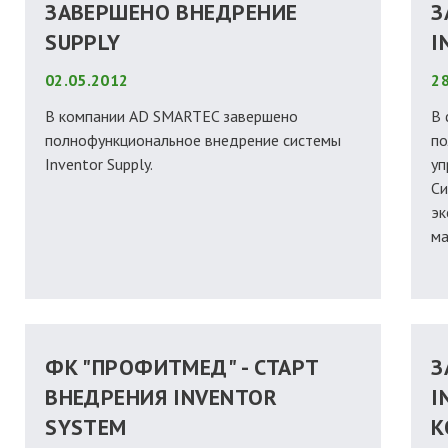
ЗАВЕРШЕНО ВНЕДРЕНИЕ
З
SUPPLY
I
02.05.2012
28
В компании AD SMARTEC завершено
В 
полнофункциональное внедрение системы
по
Inventor Supply.
уп
Си
эк
ма
ФК "ПРОФИТМЕД" - СТАРТ
З
ВНЕДРЕНИЯ INVENTOR
I
SYSTEM
К