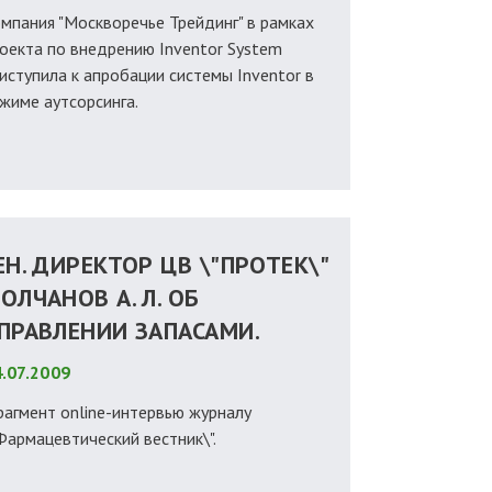
мпания "Москворечье Трейдинг" в рамках
оекта по внедрению Inventor System
иступила к апробации сиcтемы Inventor в
жиме аутсорсинга.
ЕН. ДИРЕКТОР ЦВ \"ПРОТЕК\"
ОЛЧАНОВ А. Л. ОБ
ПРАВЛЕНИИ ЗАПАСАМИ.
.07.2009
агмент online-интервью журналу
Фармацевтический вестник\".