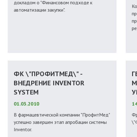
докладом о "Финансовом подходе к
Ко
автоматизации закупки".
пр
пр
ре
ФК \"ПРОФИТМЕД\" -
Г
ВНЕДРЕНИЕ INVENTOR
М
SYSTEM
У
01.03.2010
14
В фармацевтической компании "ПрофитМед"
Фр
успешно завершен этап апробации сиcтемы
\"
Inventor.