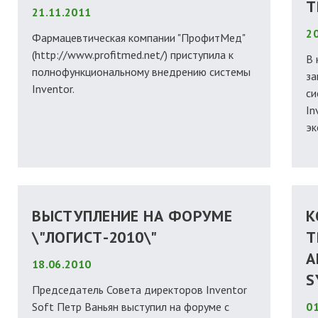
Т
21.11.2011
20
Фармацевтическая компании "ПрофитМед"
(http://www.profitmed.net/) приступила к
В 
полнофункциональному внедрению системы
за
Inventor.
си
In
эк
ВЫСТУПЛЕНИЕ НА ФОРУМЕ
К
\"ЛОГИСТ-2010\"
Т
А
18.06.2010
S
Председатель Совета директоров Inventor
Soft Петр Ваньян выступил на форуме с
01